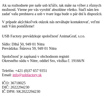
Ak sa rozhodnete pre naše usb kľúče, tak máte na výber z rôznych
možností. Vieme pre vás vyrobiť absolútne všetko. Stačí nám len
zadať vašu predstavu a usb v tvare loga bude o pár dní k dispozícii.
V prípade akýchkoľvek otázok nás neváhajte kontaktovať, veľmi
radi Vám pomôžeme!
USB Factory prevádzkuje spoločnosť AnimaGraf, s.r.o.
Sídlo: Dlhá 50, 949 01 Nitra
Prevádzka: Štúrova 59, 949 01 Nitra
Spoločnosť je zapísaná v obchodnom registri
Okresného súdu v Nitre, oddiel Sro, vložka č. 19166/N
Telefón: +421 (0)37 657 9351
Email:
info@usbfactory.sk
IČO: 36718025
DIČ: 2022294230
IČ DPH: SK2022294230